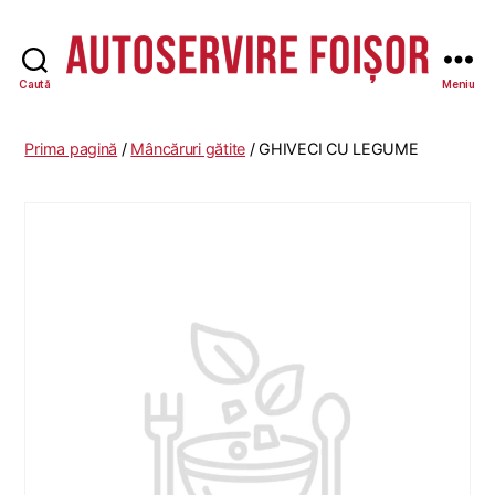
Caută
Meniu
Autoservire
Foisor
-
Prima pagină
/
Mâncăruri gătite
/ GHIVECI CU LEGUME
Vasile
Lascăr