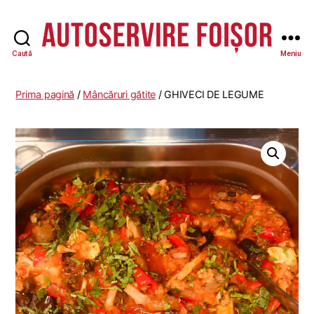
Caută
Meniu
Autoservire
Foisor
-
Prima pagină
/
Mâncăruri gătite
/ GHIVECI DE LEGUME
Vasile
Lascăr