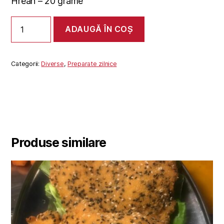
Hrean – 20 grame
Cantitate
ADAUGĂ ÎN COȘ
HREAN
Categorii:
Diverse
,
Preparate zilnice
Produse similare