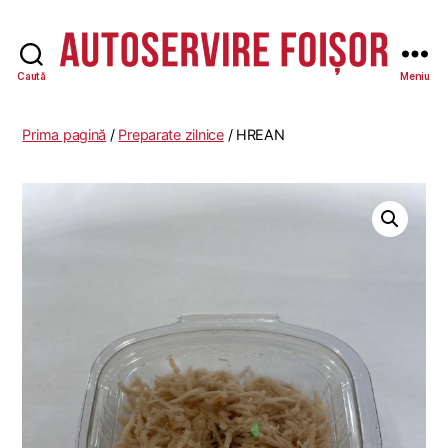
Caută
Meniu
Autoservire
Foisor
-
Prima pagină
/
Preparate zilnice
/ HREAN
Vasile
Lascăr