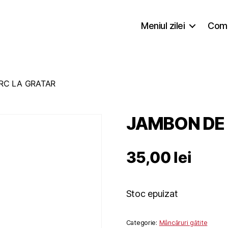
Meniul zilei
Coma
RC LA GRATAR
JAMBON DE 
35,00
lei
Stoc epuizat
Categorie:
Mâncăruri gătite