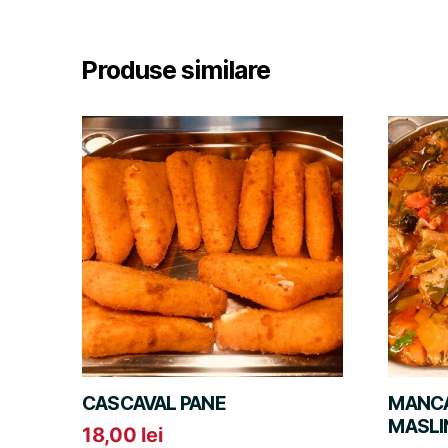
Produse similare
CASCAVAL PANE
MANCA
MASLI
18,00
lei