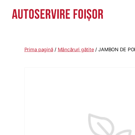
Autoservire
Foisor
-
Vasile
Prima pagină
/
Mâncăruri gătite
/ JAMBON DE PO
Lascăr