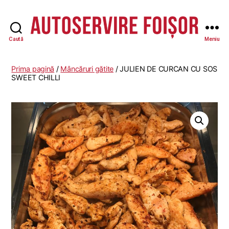
Caută
Meniu
Autoservire
Foisor
-
Prima pagină
/
Mâncăruri gătite
/ JULIEN DE CURCAN CU SOS
Vasile
SWEET CHILLI
Lascăr