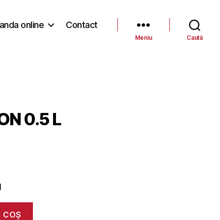
nda online
Contact
Meniu
Caută
N 0.5 L
l
N COȘ