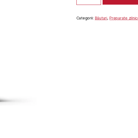
LEMON
0.5
L
Categorii:
Băuturi
,
Preparate zilnic