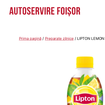
Autoservire
Foisor
-
Vasile
Prima pagină
/
Preparate zilnice
/ LIPTON LEMON 
Lascăr