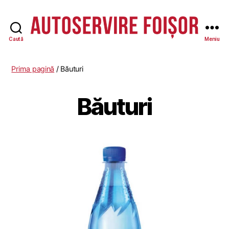
Caută
Meniu
Autoservire
Foisor
-
Prima pagină
/ Băuturi
Vasile
Lascăr
Băuturi