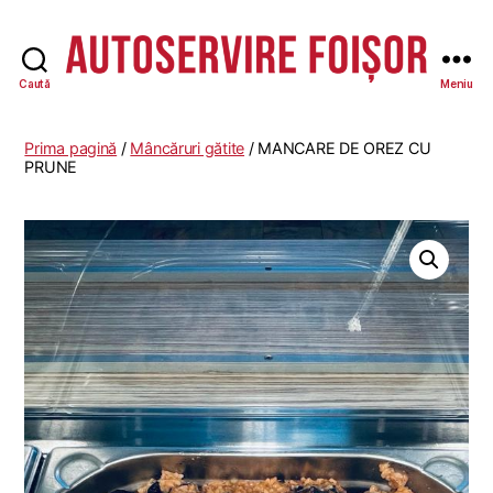
Caută
Meniu
Autoservire
Foisor
-
Prima pagină
/
Mâncăruri gătite
/ MANCARE DE OREZ CU
Vasile
PRUNE
Lascăr