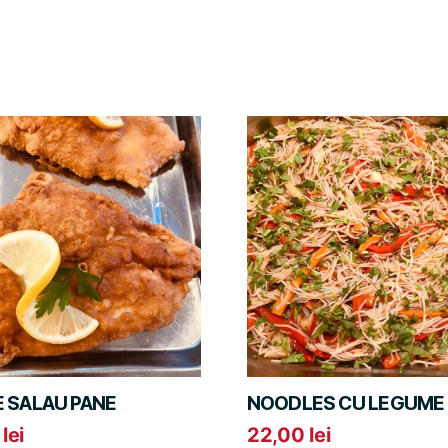
E SALAU PANE
NOODLES CU LEGUME
0
lei
22,00
lei