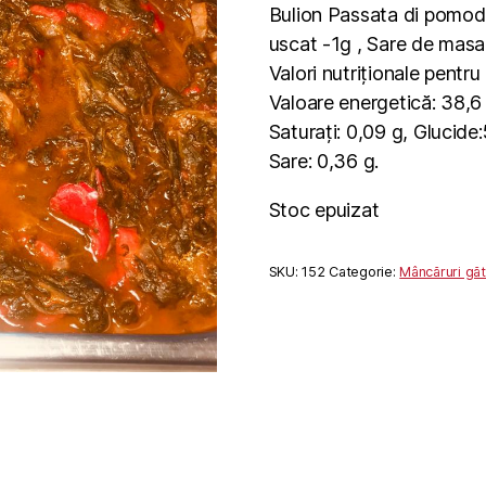
Bulion Passata di pomodor
uscat -1g , Sare de masa
Valori nutriționale pentr
Valoare energetică: 38,6 
Saturați: 0,09 g, Glucide:
Sare: 0,36 g.
Stoc epuizat
SKU:
152
Categorie:
Mâncăruri găt