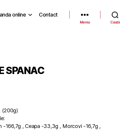
nda online
Contact
Meniu
Caută
E SPANAC
(200g)
ie:
 -166,7g , Ceapa -33,3g , Morcovi -16,7g ,