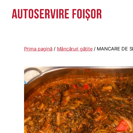
Autoservire
Foisor
-
Vasile
Prima pagină
/
Mâncăruri gătite
/ MANCARE DE 
Lascăr