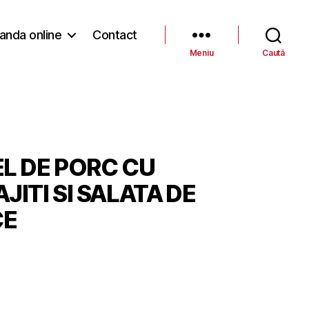
nda online
Contact
Meniu
Caută
EL DE PORC CU
JITI SI SALATA DE
CE