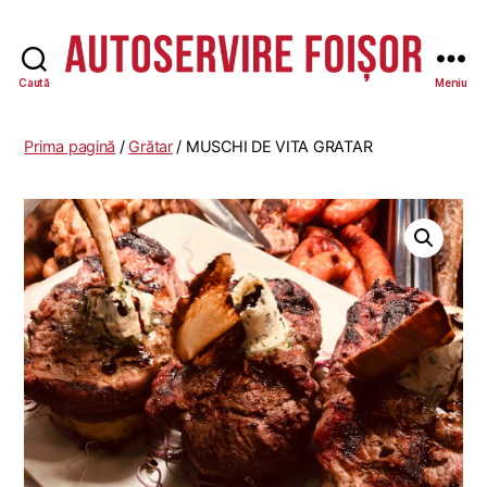
Caută
Meniu
Autoservire
Foisor
-
Prima pagină
/
Grătar
/ MUSCHI DE VITA GRATAR
Vasile
Lascăr