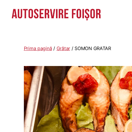
Autoservire
Foisor
-
Vasile
Prima pagină
/
Grătar
/ SOMON GRATAR
Lascăr