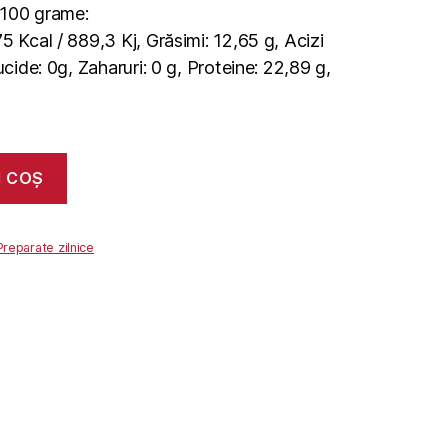
u 100 grame:
5 Kcal / 889,3 Kj, Grăsimi: 12,65 g, Acizi
ucide: 0g, Zaharuri: 0 g, Proteine: 22,89 g,
N COȘ
Preparate zilnice