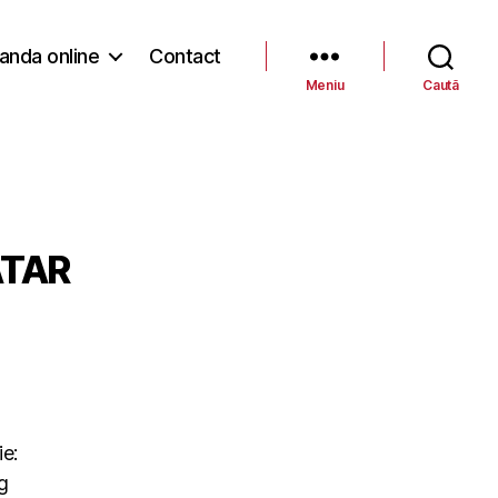
nda online
Contact
Meniu
Caută
TAR
ie:
g