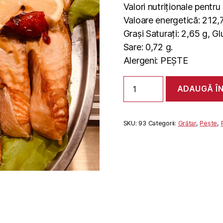
Valori nutriționale pentr
Valoare energetică: 212,7
Grași Saturați: 2,65 g, Gl
Sare: 0,72 g.
Alergeni: PEȘTE
Cantitate
ADAUGĂ Î
SOMON
GRATAR
SKU:
93
Categorii:
Grătar
,
Pește
,