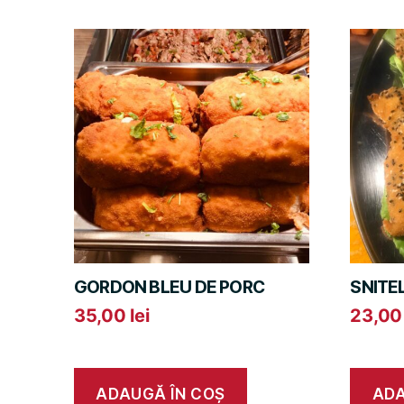
GORDON BLEU DE PORC
SNITE
35,00
lei
23,0
ADAUGĂ ÎN COȘ
ADA