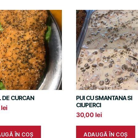
L DE CURCAN
PUI CU SMANTANA SI
CIUPERCI
0
lei
30,00
lei
UGĂ ÎN COȘ
ADAUGĂ ÎN COȘ