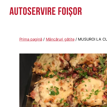
Autoservire
Foisor
-
Vasile
Prima pagină
/
Mâncăruri gătite
/ MUSUROI LA C
Lascăr