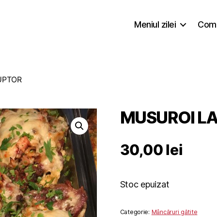
Meniul zilei
Coma
UPTOR
MUSUROI L
30,00
lei
Stoc epuizat
Categorie:
Mâncăruri gătite