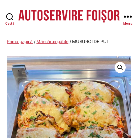
Caută
Meniu
Autoservire
Foisor
-
Prima pagină
/
Mâncăruri gătite
/ MUSUROI DE PUI
Vasile
Lascăr