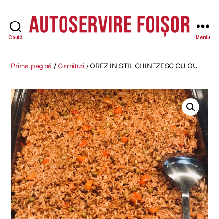
Caută
Meniu
Autoservire
Foisor
-
Prima pagină
/
Garnituri
/ OREZ IN STIL CHINEZESC CU OU
Vasile
Lascăr