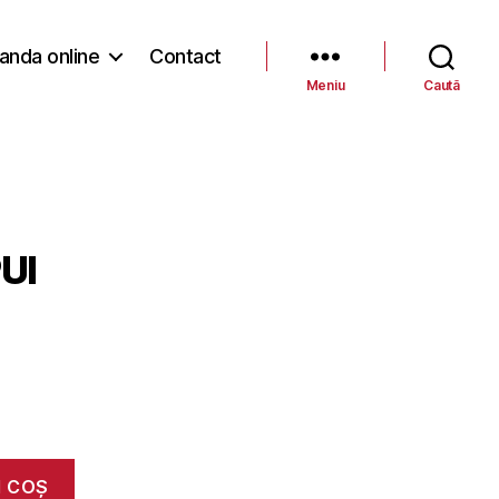
nda online
Contact
Meniu
Caută
UI
N COȘ