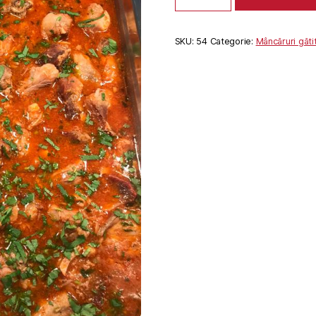
PUI
SKU:
54
Categorie:
Mâncăruri găti