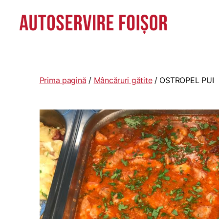
Autoservire
Foisor
-
Vasile
Prima pagină
/
Mâncăruri gătite
/ OSTROPEL PUI
Lascăr