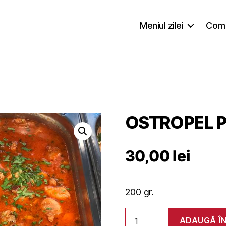
Meniul zilei
Coma
OSTROPEL P
30,00
lei
200 gr.
Cantitate
ADAUGĂ Î
OSTROPEL