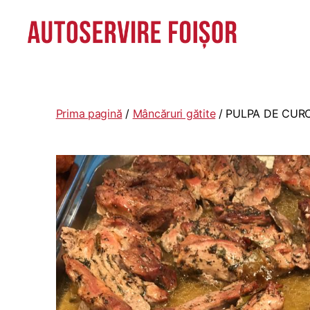
Autoservire
Foisor
-
Vasile
Prima pagină
/
Mâncăruri gătite
/ PULPA DE CUR
Lascăr