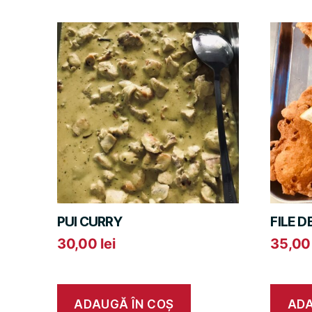
PUI CURRY
FILE D
30,00
lei
35,0
ADAUGĂ ÎN COȘ
ADA