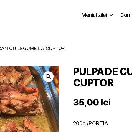
Meniul zilei
Coma
CAN CU LEGUME LA CUPTOR
PULPA DE C
CUPTOR
35,00
lei
200g./PORTIA