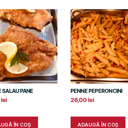
E SALAU PANE
PENNE PEPERONCINI
0
lei
26,00
lei
UGĂ ÎN COȘ
ADAUGĂ ÎN COȘ