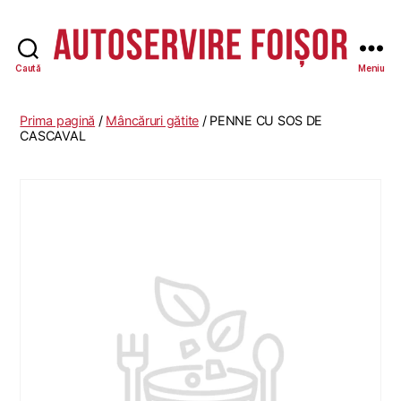
Caută
Meniu
Autoservire
Foisor
-
Prima pagină
/
Mâncăruri gătite
/ PENNE CU SOS DE
Vasile
CASCAVAL
Lascăr