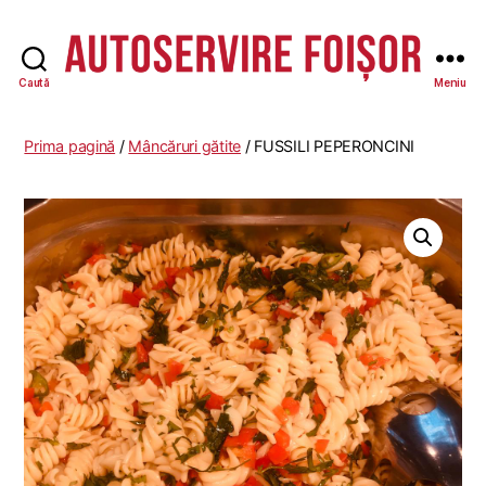
Caută
Meniu
Autoservire
Foisor
-
Prima pagină
/
Mâncăruri gătite
/ FUSSILI PEPERONCINI
Vasile
Lascăr