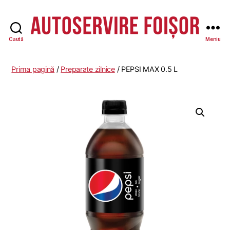
Caută
Meniu
Autoservire
Foisor
-
Prima pagină
/
Preparate zilnice
/ PEPSI MAX 0.5 L
Vasile
Lascăr