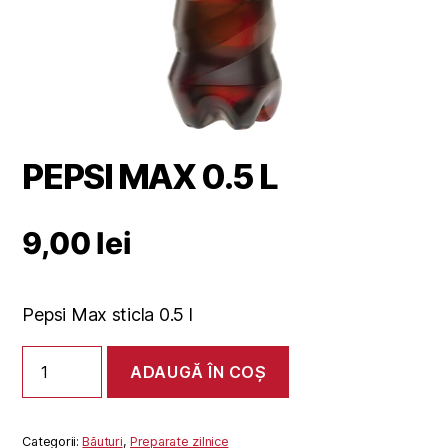
PEPSI MAX 0.5 L
9,00
lei
Pepsi Max sticla 0.5 l
Cantitate
ADAUGĂ ÎN COȘ
PEPSI
MAX
0.5
L
Categorii:
Băuturi
,
Preparate zilnice