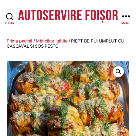
Caută
Meniu
Autoservire
Foisor
-
Prima pagină
/
Mâncăruri gătite
/ PIEPT DE PUI UMPLUT CU
Vasile
CASCAVAL SI SOS PESTO
Lascăr