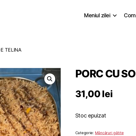
Meniul zilei
Coma
E TELINA
PORC CU SO
31,00
lei
Stoc epuizat
Categorie:
Mâncăruri gătite