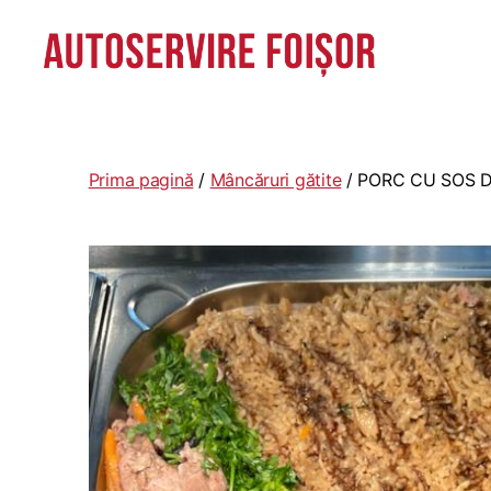
Autoservire
Foisor
-
Vasile
Prima pagină
/
Mâncăruri gătite
/ PORC CU SOS D
Lascăr