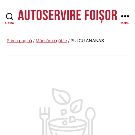
Caută
Meniu
Autoservire
Foisor
-
Prima pagină
/
Mâncăruri gătite
/ PUI CU ANANAS
Vasile
Lascăr