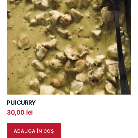
PUI CURRY
30,00
lei
ADAUGĂ ÎN COȘ