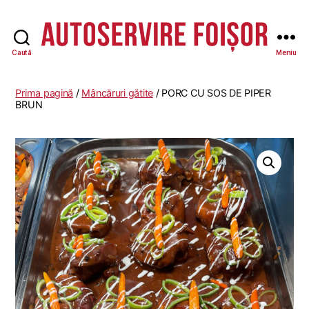
Caută
Meniu
Autoservire
Foisor
-
Prima pagină
/
Mâncăruri gătite
/ PORC CU SOS DE PIPER
Vasile
BRUN
Lascăr