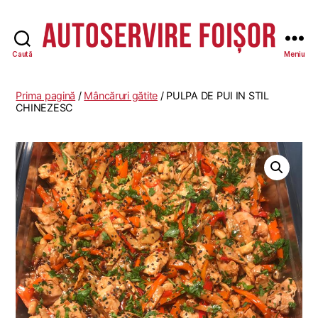
Caută
Meniu
Autoservire
Foisor
-
Prima pagină
/
Mâncăruri gătite
/ PULPA DE PUI IN STIL
Vasile
CHINEZESC
Lascăr