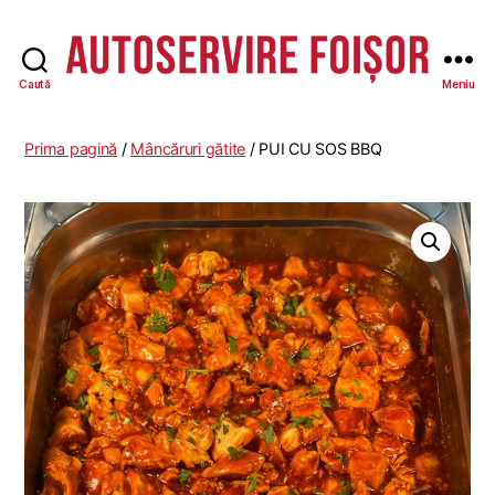
Caută
Meniu
Autoservire
Foisor
-
Prima pagină
/
Mâncăruri gătite
/ PUI CU SOS BBQ
Vasile
Lascăr