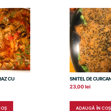
RAZ CU
SNITEL DE CURCA
23,00
lei
COȘ
ADAUGĂ ÎN CO