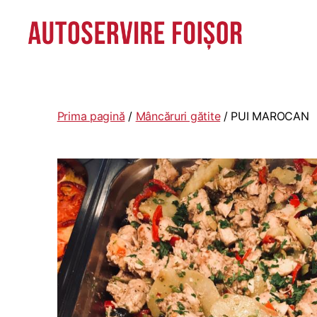
Autoservire
Foisor
-
Vasile
Prima pagină
/
Mâncăruri gătite
/ PUI MAROCAN
Lascăr