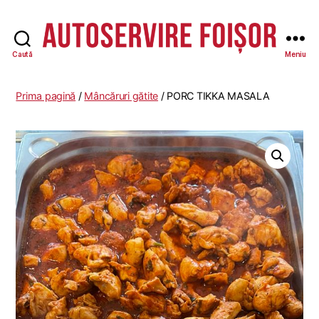
Caută
Meniu
Autoservire
Foisor
-
Prima pagină
/
Mâncăruri gătite
/ PORC TIKKA MASALA
Vasile
Lascăr