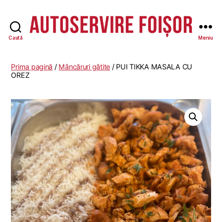
Caută
Meniu
Autoservire
Foisor
-
Prima pagină
/
Mâncăruri gătite
/ PUI TIKKA MASALA CU
Vasile
OREZ
Lascăr