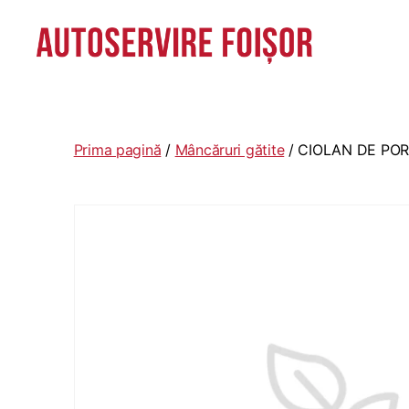
Autoservire
Foisor
-
Vasile
Prima pagină
/
Mâncăruri gătite
/ CIOLAN DE PO
Lascăr