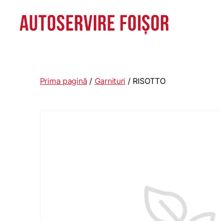
Autoservire
Foisor
-
Vasile
Prima pagină
/
Garnituri
/ RISOTTO
Lascăr