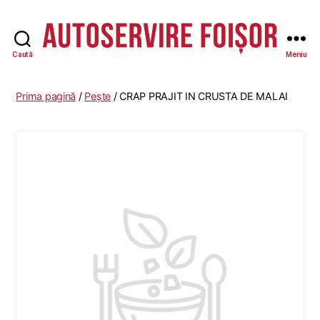
Caută
Meniu
Autoservire
Foisor
-
Prima pagină
/
Pește
/ CRAP PRAJIT IN CRUSTA DE MALAI
Vasile
Lascăr