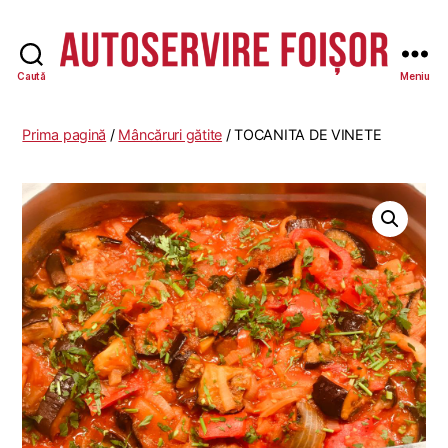
Caută
Meniu
Autoservire
Foisor
-
Prima pagină
/
Mâncăruri gătite
/ TOCANITA DE VINETE
Vasile
Lascăr