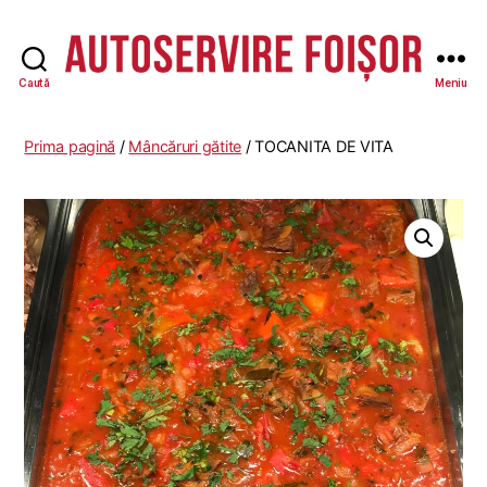
Caută
Meniu
Autoservire
Foisor
-
Prima pagină
/
Mâncăruri gătite
/ TOCANITA DE VITA
Vasile
Lascăr