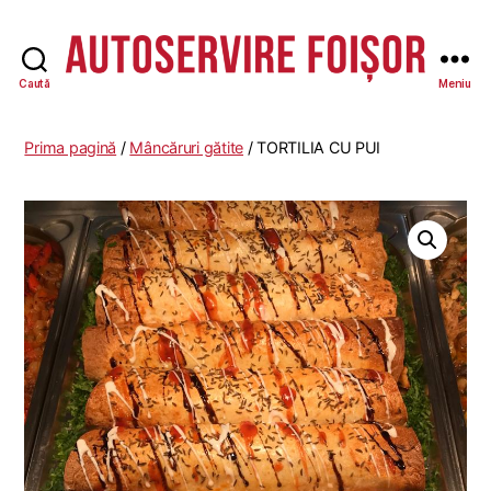
Caută
Meniu
Autoservire
Foisor
-
Prima pagină
/
Mâncăruri gătite
/ TORTILIA CU PUI
Vasile
Lascăr