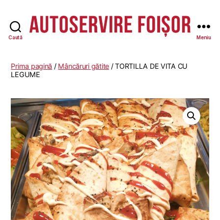
Caută
Meniu
Autoservire
Foisor
-
Prima pagină
/
Mâncăruri gătite
/ TORTILLA DE VITA CU
Vasile
LEGUME
Lascăr