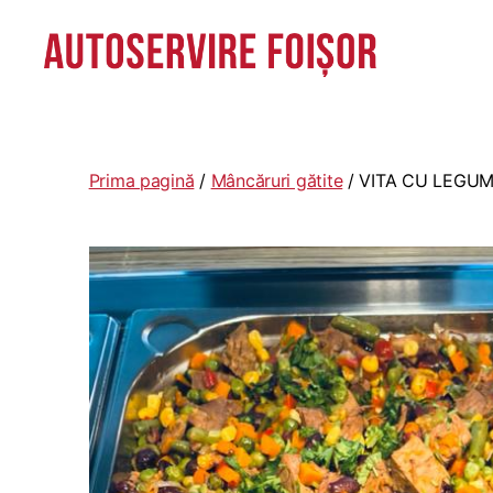
Autoservire
Foisor
-
Vasile
Prima pagină
/
Mâncăruri gătite
/ VITA CU LEGU
Lascăr