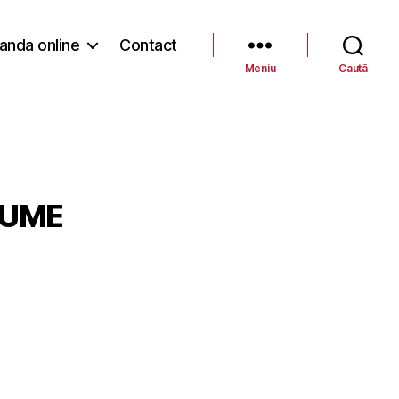
nda online
Contact
Meniu
Caută
GUME