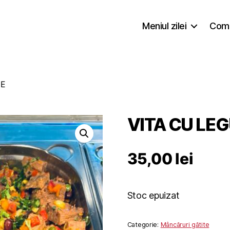
Meniul zilei
Coma
ME
VITA CU LE
35,00
lei
Stoc epuizat
Categorie:
Mâncăruri gătite