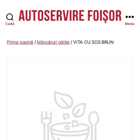
Caută
Meniu
Autoservire
Foisor
-
Prima pagină
/
Mâncăruri gătite
/ VITA CU SOS BRUN
Vasile
Lascăr