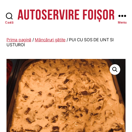
Caută
Meniu
Autoservire
Foisor
-
Prima pagină
/
Mâncăruri gătite
/ PUI CU SOS DE UNT SI
Vasile
USTUROI
Lascăr