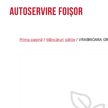
Autoservire
Foisor
-
Vasile
Prima pagină
/
Mâncăruri gătite
/ VRABRIOARA GR
Lascăr