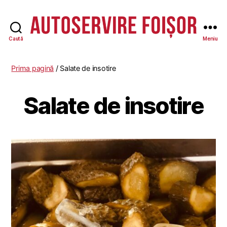
Caută
Meniu
Autoservire
Foisor
-
Prima pagină
/ Salate de insotire
Vasile
Lascăr
Salate de insotire