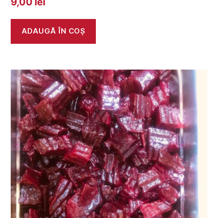
9,00
lei
ADAUGĂ ÎN COȘ