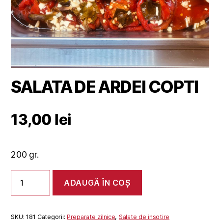
SALATA DE ARDEI COPTI
13,00
lei
200 gr.
Cantitate
ADAUGĂ ÎN COȘ
SALATA
DE
ARDEI
COPTI
SKU:
181
Categorii:
Preparate zilnice
,
Salate de insotire