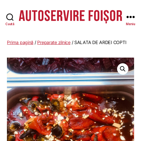
Caută
Meniu
Autoservire
Foisor
-
Prima pagină
/
Preparate zilnice
/ SALATA DE ARDEI COPTI
Vasile
Lascăr