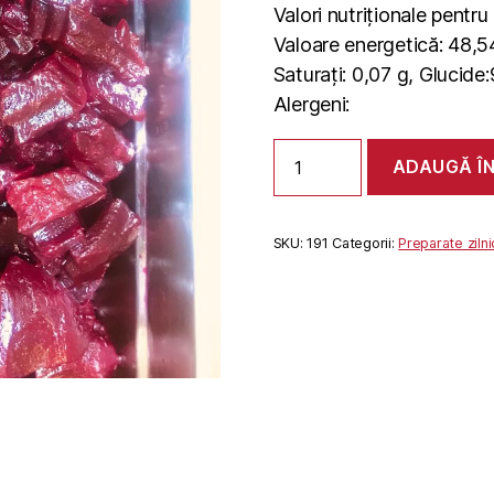
Valori nutriționale pentr
Valoare energetică: 48,54
Saturați: 0,07 g, Glucide:9
Alergeni:
Cantitate
ADAUGĂ Î
SALATA
SFECLA
SKU:
191
Categorii:
Preparate ziln