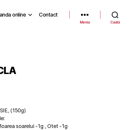
nda online
Contact
Meniu
Caută
CLA
IE, (150g)
ie:
floarea soarelui -1g , Otet -1g