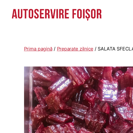
Autoservire
Foisor
-
Vasile
Prima pagină
/
Preparate zilnice
/ SALATA SFECL
Lascăr