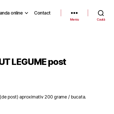
nda online
Contact
Meniu
Caută
UT LEGUME post
(de post) aproximativ 200 grame / bucata.