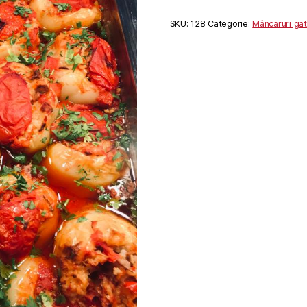
SKU:
128
Categorie:
Mâncăruri găt