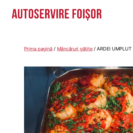
Autoservire
Foisor
-
Vasile
Prima pagină
/
Mâncăruri gătite
/ ARDEI UMPLUT
Lascăr