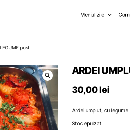
Meniul zilei
Coma
 LEGUME post
ARDEI UMPL
30,00
lei
Ardei umplut, cu legume 
Stoc epuizat