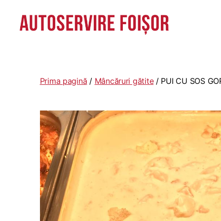
Autoservire
Foisor
-
Vasile
Prima pagină
/
Mâncăruri gătite
/ PUI CU SOS G
Lascăr