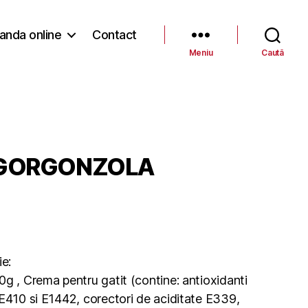
nda online
Contact
Meniu
Caută
S GORGONZOLA
ie:
g , Crema pentru gatit (contine: antioxidanti
,E410 si E1442, corectori de aciditate E339,