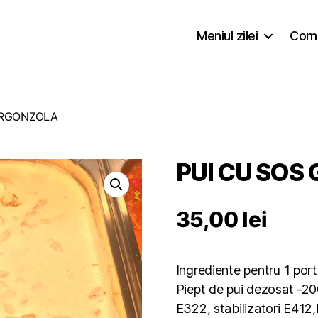
Meniul zilei
Coma
ORGONZOLA
PUI CU SO
35,00
lei
Ingrediente pentru 1 port
Piept de pui dezosat -200
E322, stabilizatori E412