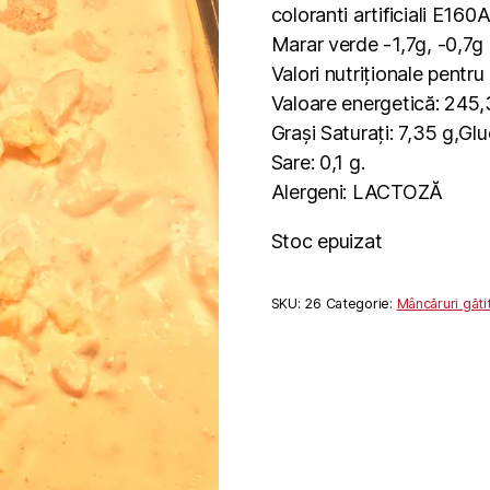
coloranti artificiali E16
Marar verde -1,7g, -0,7g
Valori nutriționale pentr
Valoare energetică: 245,3
Grași Saturați: 7,35 g,Glu
Sare: 0,1 g.
Alergeni: LACTOZĂ
Stoc epuizat
SKU:
26
Categorie:
Mâncăruri găti