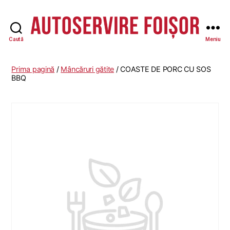
Caută
Meniu
Autoservire
Foisor
-
Prima pagină
/
Mâncăruri gătite
/ COASTE DE PORC CU SOS
Vasile
BBQ
Lascăr