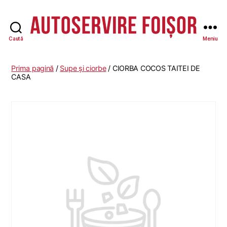
Caută
Meniu
Autoservire
Foisor
-
Prima pagină
/
Supe și ciorbe
/ CIORBA COCOS TAITEI DE
Vasile
CASA
Lascăr