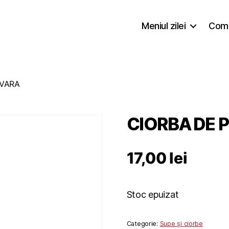
Meniul zilei
Coma
AVARA
CIORBA DE 
17,00
lei
Stoc epuizat
Categorie:
Supe și ciorbe