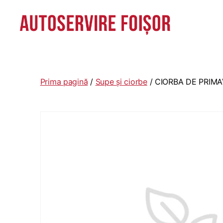
Autoservire
Foisor
-
Vasile
Prima pagină
/
Supe și ciorbe
/ CIORBA DE PRIM
Lascăr