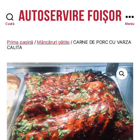
Caută
Meniu
Autoservire
Foisor
-
Prima pagină
/
Mâncăruri gătite
/ CARNE DE PORC CU VARZA
Vasile
CALITA
Lascăr