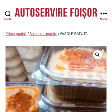
Caută
Meniu
Autoservire
Foisor
-
Prima pagină
/
Salate de insotire
/ FASOLE BATUTA
Vasile
Lascăr